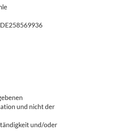
mle
z: DE258569936
egebenen
ation und nicht der
ständigkeit und/oder